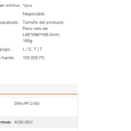
en mínima:
1pcs
Negociable
paquetado:
Tamaño del producto:
Peso neto de
L86*W86*H36.5mm:
169g
 pago:
L / C, T / T
 fuente:
100.000 PC
DMX+RF (2.4G)
ntrada:
AC85-265V