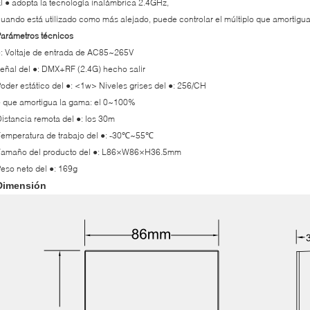
l ● adopta la tecnología inalámbrica 2.4GHz,
uando está utilizado como más alejado, puede controlar el múltiplo que amortigu
arámetros técnicos
: Voltaje de entrada de AC85~265V
eñal del ●: DMX+RF (2.4G) hecho salir
oder estático del ●: <1w> Niveles grises del ●: 256/CH
 que amortigua la gama: el 0~100%
istancia remota del ●: los 30m
emperatura de trabajo del ●: -30℃~55℃
Tamaño del producto del ●: L86×W86×H36.5mm
eso neto del ●: 169g
Dimensión