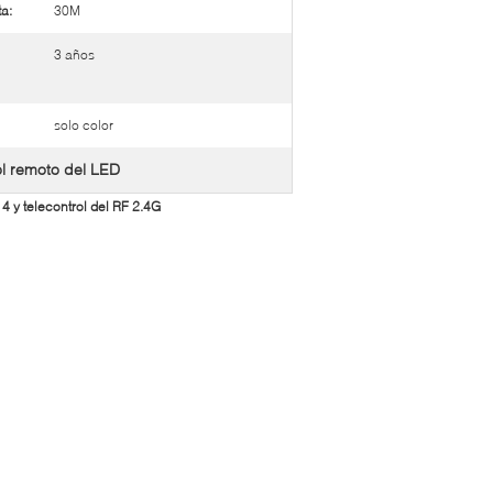
a:
30M
3 años
solo color
l remoto del LED
4 y telecontrol del RF 2.4G