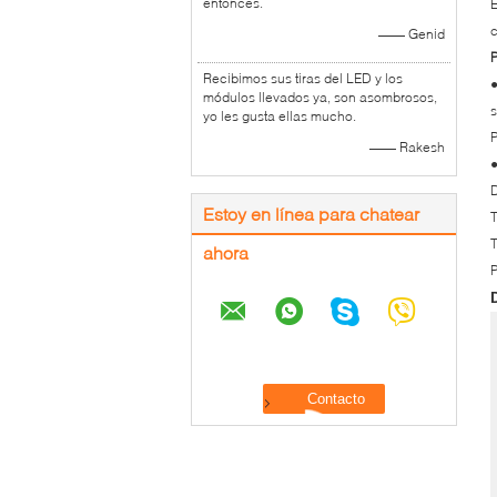
entonces.
E
c
—— Genid
P
Recibimos sus tiras del LED y los
●
módulos llevados ya, son asombrosos,
s
yo les gusta ellas mucho.
P
—— Rakesh
●
D
Estoy en línea para chatear
T
ahora
P