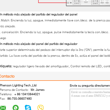
n método más alejado del partido del regulador del panel
.Match: Encienda la luz, apague, inmediatamente llave con./desc. de la prensa par
ás alejado.
. cancelación: Encienda la luz, apague, pulse inmediatamente la tecla con./desc.
juego
n método más alejado del panel del partido del regulador
arte superior determinada del pedazo del interruptor dip la 3ro ("ON"), permite la f
artido: La llave corta del partido de la prensa, dentro de 5s, actúa el panel del bot
,
,
etiqueta:
regulador ligero llevado del amortiguador
Control remoto del LED
cont
Contacto
Phenson Lighting Tech.,Ltd
Envíe su pregunta directamen
Persona de Contacto:
Mr. James
Teléfono:
+ 86 13410844021
Fax:
86-755-36607480