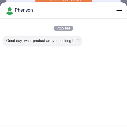
Phenson
2024-03-08
¿Conoces los fideos LED?
7:15 PM
Good day, what product are you looking for?
2024-03-08
Algunas preguntas frecuentes acerca de los
nuevos productos de nodos de filamentos
LED
Cambie la lengua
Spanish
Inicio
|
Sobre nosotros
|
Mapa del Sitio
|
Privacy Policy
Visión de escritorio
Copyright © 2017 - 2026 Phenson Lighting Tech.,Ltd.
All rights reserved.