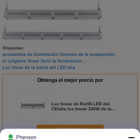
Etiquetas:
accesorios de iluminación lineares de la suspensión
,
el colgante linear llevó la iluminación
,
Luz linear de la bahía del LED alta
Obtenga el mejor precio por
Luz linear de RoHS LED del
CE/alta luz linear 100W de la
bahía con vida útil larga
Continuar
Phenson