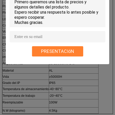
Poder
el 100W±5%
Flujo luminoso
≥12000LM
LED
3030/3535
Conductor
MeanWell/SoSen
Voltaje
AC90-305V
Eficacia luminosa
100-130LM/Wl
CRI
≥70
PRESENTACIóN
CCT
3000K/4000K/5000K/6000K/7000K
PF
≥0.9
Ángulo de haz
65*100/90/70*145
Material
AL
Vida
≥50000H
Grado del IP
IP65
Temperatura de almacenamiento
-40~80°C
Temperatura de trabajo
-20~40°C
Reemplazable
100W
N.W (kilogramo)
4.5Kg