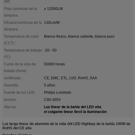
(W):
Flujo luminoso de la
≥ 12000LM
lámpara:
Eficacia luminosa de la
130Lm/W
lámpara:
Temperatura de color
Blanco fresco, blanco caliente, blanco puro
(CCT)::
Temperatura de trabajo
-20 - 50
(℃):
Curso de la vida de
50000 horas
trabajo (hora):
certificado:
CE, EMC, ETL, LVD, RoHS, SAA
Garantía:
5 años
Fuente de luz LED:
Philips Lumileds
tensión:
C90-305V
Luz linear de la bahía del LED alta
Alta luz:
,
el colgante linear llevó la iluminación
Luz larga linear de aluminio de la vida útil LED Highbay de la bahía 100W de
RoHS del CE alta