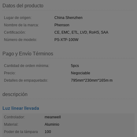
Datos del producto
Lugar de origen:
China Shenzhen
Nombre de la marca:
Phenson
Certificación:
CE, EMC, ETL, LVD, RoHS, SAA
Número de modelo:
PS-XTF-100W
Pago y Envío Términos
Cantidad de orden mínima:
5pcs
Precio:
Negociable
Detalles de empaquetado:
795mm*230mm*165m m
descripción
Luz linear llevada
Controlador:
meanwell
Material:
Aluminio
Poder de la lámpara
100