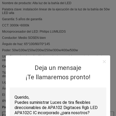
Nombre de producto: Alta luz de la bahía del LED
Palabra clave: instalación linear de la ejecución de la luz de la bahía de 50w
LED alta
Garantía: 5 años de garantía
CCT: 3000k~6000k
Microprocesador del LED: Philips LUMILEDS
Conductor: Medio SOSEN bien
Ángulo de haz: 65*100/90/70*145
Poder: 50w/100w/150w/200w/250w/300w/400w/500w
Uso: Gimnasio, almacén, fábrica, sala de exposiciones, estacionamiento,
centro comercial
Deja un mensaje
Característica:
Tipo disipador de calor de la aleta del dispositivo de seguridad para la
¡Te llamaremos pronto!
disipación de calor máxima.
Ligereza en peso y robusto.
Ángulo de haz múltiple para las opciones.
El módulo basado se puede utilizar en áreas múltiples.
IP65 y fácil instalar y mantener.
Parámetro:
Código de producto
PS-XTF-100W