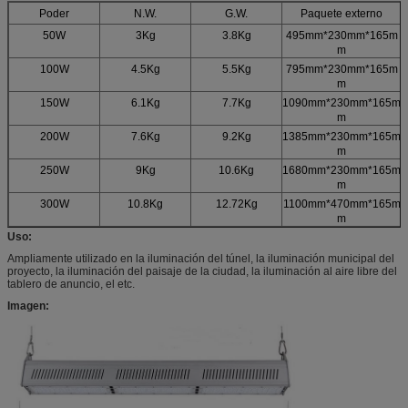
Poder
N.W.
G.W.
Paquete externo
50W
3Kg
3.8Kg
495mm*230mm*165m
m
100W
4.5Kg
5.5Kg
795mm*230mm*165m
m
150W
6.1Kg
7.7Kg
1090mm*230mm*165m
m
200W
7.6Kg
9.2Kg
1385mm*230mm*165m
m
250W
9Kg
10.6Kg
1680mm*230mm*165m
m
300W
10.8Kg
12.72Kg
1100mm*470mm*165m
m
Uso:
Ampliamente utilizado en la iluminación del túnel, la iluminación municipal del
proyecto, la iluminación del paisaje de la ciudad, la iluminación al aire libre del
tablero de anuncio, el etc.
Imagen: