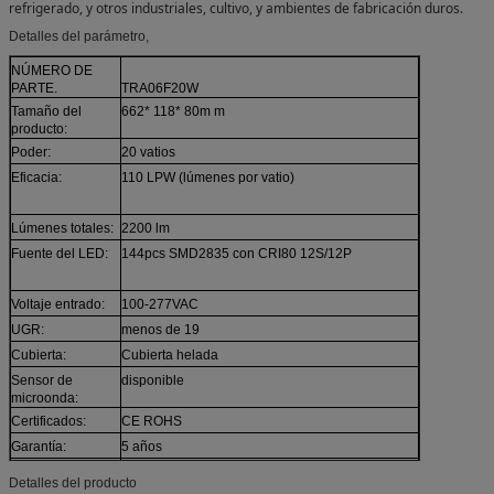
refrigerado, y otros industriales, cultivo, y ambientes de fabricación duros.
Detalles del parámetro,
NÚMERO DE
PARTE.
TRA06F20W
Tamaño del
662* 118* 80m m
producto:
Poder:
20 vatios
Eficacia:
110 LPW (lúmenes por vatio)
Lúmenes totales:
2200 lm
Fuente del LED:
144pcs SMD2835 con CRI80 12S/12P
Voltaje entrado:
100-277VAC
UGR:
menos de 19
Cubierta:
Cubierta helada
Sensor de
disponible
microonda:
Certificados:
CE ROHS
Garantía:
5 años
Instalación:
6pcs los clips, 360m m instalan tamaño en la
Detalles del producto
parte posterior