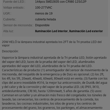
Fuente del LED::
144pcs SMD2835 con CRI80 12S/12P
Voltaje entrado::
100-277VAC
UGR::
menos de 19
Cubierta::
cubierta helada
Sensor de microonda::
Disponible
Iluminación Led interior
Iluminación Led exterior
Alta luz:
,
20W HELÓ la lámpara industrial apretada los 2FT de la Tri prueba LED del
vapor
Descripción:
Vaporice la lámpara industrial apretada de la Tri prueba LED, listón apretado
del vapor del LED, luces de la prueba del vapor del LED, alumbrados
apretados del vapor del LED, alumbrados de la Tri prueba del LED.
Características de producto: (1) amortiguador del sensor de movimiento de la
microonda, del respaldo de la emergencia y de DaLi es opcional. (2) los 2ft,
los 4ft, los 5ft, 20watt, 40watt, 60watt, 80watt está en venta. (3) fuente con los
clips del acero inoxidable #316, la mejor luz anticorrosión, de Dust& del agua
y del calor y de la corrosión y del vapor de la prueba LED. (4) IP65, IK10,
antideslumbrante, CRI 90, hasta 120lm/watt, 5 años de garantía. (5) usos:
Caminan en un taller y un almacén más fresco del congelador, los túneles de
lavado, las cervecerías, los centros de procesamiento de la comida, los
lavaderos, las cocinas industriales, los silos de grano y los centros de
procesamiento del grano, los graneros, los parkinges, el almacenamiento