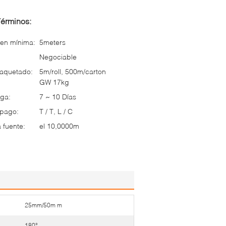
Términos:
en mínima:
5meters
Negociable
paquetado:
5m/roll, 500m/carton
GW 17kg
ga:
7 ~ 10 Días
 pago:
T / T, L / C
 fuente:
el 10,0000m
25mm/50m m
180°