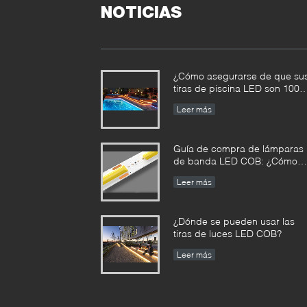
NOTICIAS
¿Cómo asegurarse de que su
tiras de piscina LED son 100
seguras?
Leer más
Guía de compra de lámparas
de banda LED COB: ¿Cómo
distinguir entre buenas y mala
Leer más
bandas de LED COB?
¿Dónde se pueden usar las
tiras de luces LED COB?
Leer más