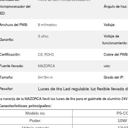
icroprocesador del
Ángulo de haz:
ED:
Anchura del PWB:
8 milímetros
Vatiaje:
3 años
Voltaje de
Garantía:
funcionamiento:
Certificación:
CE, ROHS
Cobre del PWB
Fuente llevada:
MAZORCA
uso:
Tamaño:
5m*8m m
Grado del IP:
Luces de tira Led regulable
luz flexible llevada d
Resaltar:
,
a naranja de la MAZORCA llevó las luces de tira para el gabinete de aluminio 
Características principales:
Modelo no.
PS-C
Poder:
10W/