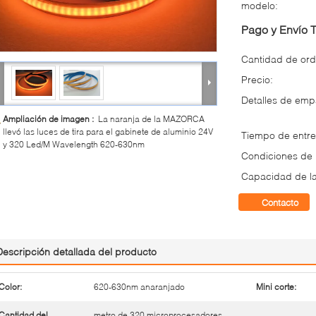
modelo:
Pago y Envío 
Cantidad de ord
Precio:
Detalles de em
Ampliación de imagen :
La naranja de la MAZORCA
llevó las luces de tira para el gabinete de aluminio 24V
Tiempo de entre
y 320 Led/M Wavelength 620-630nm
Condiciones de
Capacidad de la
Contacto
Descripción detallada del producto
Color:
620-630nm anaranjado
Mini corte:
Cantidad del
metro de 320 microprocesadores