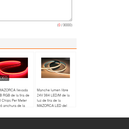
(
0
/ 3000)
 MAZORCA llevada
Manche lumen libre
 RGB de la tira de
24V 384 LED/M de la
 Chips Per Meter
luz de tira de la
vó anchura de la
MAZORCA LED del
nta DC24V 10m m
microprocesador de
tirón el alto 3 años de
garantía