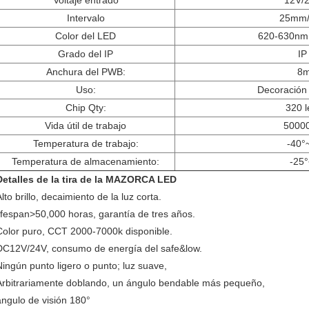
Voltaje entrado
12V/
Intervalo
25mm
Color del LED
620-630nm
Grado del IP
IP
Anchura del PWB:
8
Uso:
Decoración 
Chip Qty:
320 
Vida útil de trabajo
5000
Temperatura de trabajo:
-40°
Temperatura de almacenamiento:
-25
Detalles de la tira de la MAZORCA LED
lto brillo, decaimiento de la luz corta.
lifespan>50,000 horas, garantía de tres años.
Color puro, CCT 2000-7000k disponible.
DC12V/24V, consumo de energía del safe&low.
Ningún punto ligero o punto; luz suave,
Arbitrariamente doblando, un ángulo bendable más pequeño,
ángulo de visión 180°