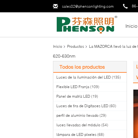
86-
sales02@phensonlighting.com
Inicio
Inicio
Productos
La MAZORCA llevó la luz de t
620-630nm
Todos los productos
Luces de la iluminación del LED
(135)
Flexible LED Franja
(109)
Panel de matriz LED
(19)
Luces de tira de Digitaces LED
(60)
perfil de aluminio llevado
(29)
luces llevadas del módulo
(54)
lámpara de LED píxeles
(68)