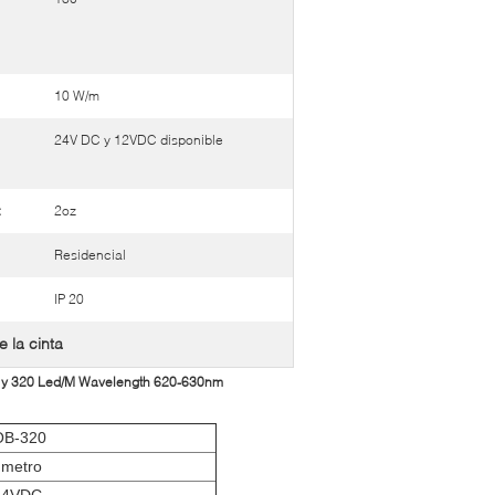
10 W/m
24V DC y 12VDC disponible
:
2oz
Residencial
IP 20
e la cinta
24V y 320 Led/M Wavelength 620-630nm
OB-320
 metro