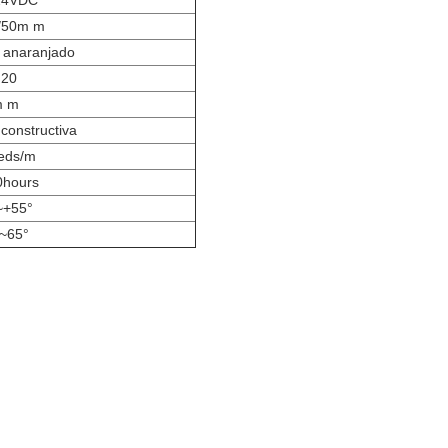
24VDC
/50m m
 anaranjado
 20
m m
constructiva
leds/m
0hours
~+55°
°~65°