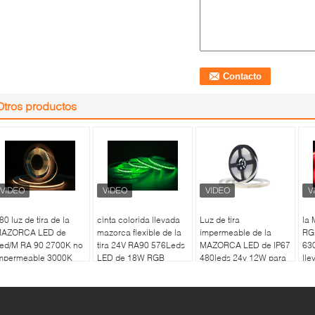
Otros productos
80 luz de tira de la
cinta colorida llevada
Luz de tira
la
AZORCA LED de
mazorca flexible de la
impermeable de la
RGB
ed/M RA 90 2700K no
tira 24V RA90 576Leds
MAZORCA LED de IP67
630
mpermeable 3000K
LED de 18W RGB
480leds 24v 12W para
lle
000K ningún punto
el paisaje al aire libre
ci
igero