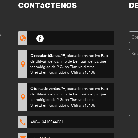
CONTáCTENOS
D
s
%
Dirección fábrica:
2F, ciudad constructiva Bao
de Shiyan del camino de Beihuan del parque
tecnológico de 2 Guan Tian un distrito
Shenzhen, Guangdong, China 518108
s
Oficina de ventas:
2F, ciudad constructiva Bao
de Shiyan del camino de Beihuan del parque
tecnológico de 2 Guan Tian un distrito
Shenzhen, Guangdong, China 518108
+86--13410844021