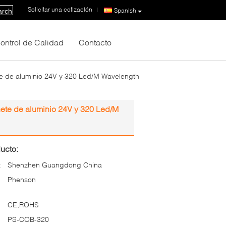
Solicitar una cotización
|
Spanish
arch
ontrol de Calidad
Contacto
ete de aluminio 24V y 320 Led/M Wavelength
nete de aluminio 24V y 320 Led/M
ucto:
:
Shenzhen Guangdong China
Phenson
CE,ROHS
PS-COB-320