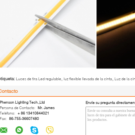
,
,
etiqueta:
Luces de tira Led regulable
luz flexible llevada de la cinta
Luz de la ci
Contacto
Phenson Lighting Tech.,Ltd
Envíe su pregunta directamen
Persona de Contacto:
Mr. James
Teléfono:
+ 86 13410844021
Fax:
86-755-36607480