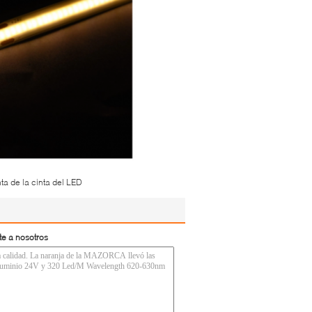
nta de la cinta del LED
te a nosotros