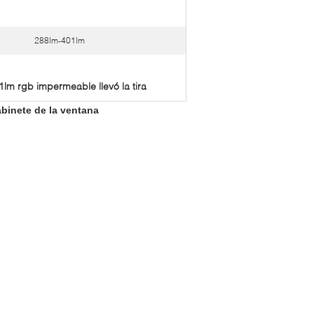
288lm-401lm
1lm rgb impermeable llevó la tira
abinete de la ventana