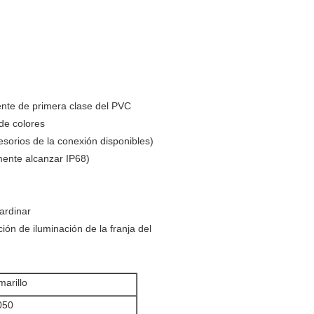
iente de primera clase del PVC
 de colores
cesorios de la conexión disponibles)
amente alcanzar IP68)
jardinar
ación de iluminación de la franja del
marillo
050