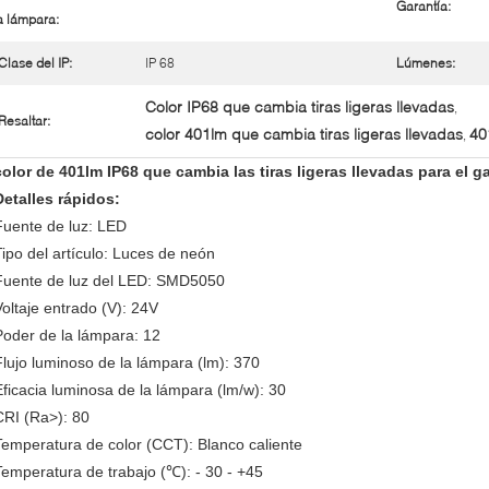
Garantía:
a lámpara:
Clase del IP:
IP 68
Lúmenes:
Color IP68 que cambia tiras ligeras llevadas
,
Resaltar:
color 401lm que cambia tiras ligeras llevadas
40
,
color de 401lm IP68 que cambia las tiras ligeras llevadas para el g
Detalles rápidos:
Fuente de luz: LED
Tipo del artículo: Luces de neón
Fuente de luz del LED: SMD5050
Voltaje entrado (V): 24V
Poder de la lámpara: 12
Flujo luminoso de la lámpara (lm): 370
Eficacia luminosa de la lámpara (lm/w): 30
CRI (Ra>): 80
Temperatura de color (CCT): Blanco caliente
Temperatura de trabajo (℃): - 30 - +45