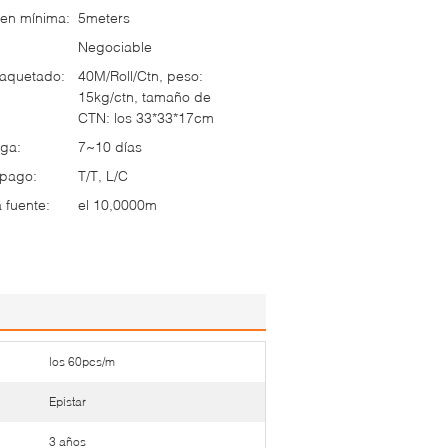
en mínima:
5meters
Negociable
paquetado:
40M/Roll/Ctn, peso:
15kg/ctn, tamaño de
CTN: los 33*33*17cm
ga:
7~10 días
 pago:
T/T, L/C
 fuente:
el 10,0000m
los 60pcs/m
Epistar
3 años