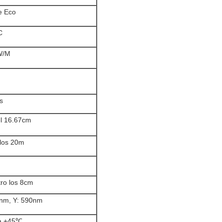
e Eco
C
W/M
s
el 16.67cm
/los 20m
ro los 8cm
nm, Y: 590nm
a +45℃