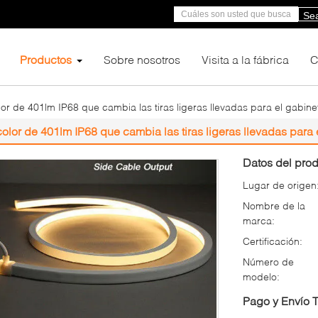
Se
Productos
Sobre nosotros
Visita a la fábrica
C
lor de 401lm IP68 que cambia las tiras ligeras llevadas para el gabine
color de 401lm IP68 que cambia las tiras ligeras llevadas para 
Datos del prod
Lugar de origen
Nombre de la
marca:
Certificación:
Número de
modelo:
Pago y Envío 