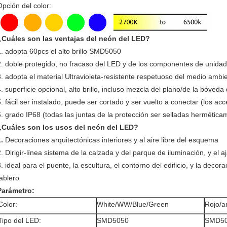
Opción del color:
¿Cuáles son las ventajas del neón del LED?
1. adopta 60pcs el alto brillo SMD5050
2. doble protegido, no fracaso del LED y de los componentes de unidad
3. adopta el material Ultravioleta-resistente respetuoso del medio amb
4. superficie opcional, alto brillo, incluso mezcla del plano/de la bóveda
5. fácil ser instalado, puede ser cortado y ser vuelto a conectar (los ac
6. grado IP68 (todas las juntas de la protección ser selladas hermétic
¿Cuáles son los usos del neón del LED?
1.
Decoraciones arquitectónicas interiores y al aire libre del esquema
2. Dirigir-línea sistema de la calzada y del parque de iluminación, y el a
. ideal para el puente, la escultura, el contorno del edificio, y la decor
tablero
Parámetro:
Color:
White/WW/Blue/Green
Rojo/a
Tipo del LED:
SMD5050
SMD5