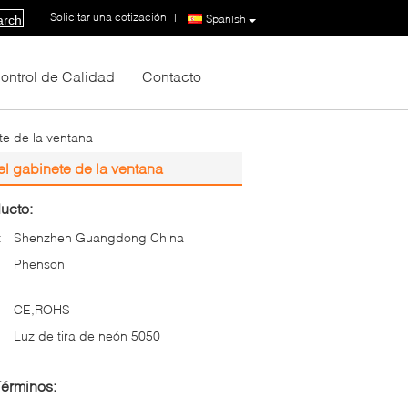
Solicitar una cotización
|
Spanish
arch
ontrol de Calidad
Contacto
te de la ventana
el gabinete de la ventana
ucto:
:
Shenzhen Guangdong China
Phenson
CE,ROHS
Luz de tira de neón 5050
Términos: