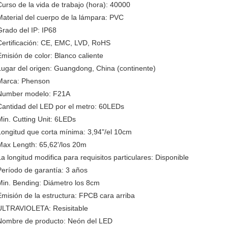
Curso de la vida de trabajo (hora): 40000
Material del cuerpo de la lámpara: PVC
Grado del IP: IP68
Certificación: CE, EMC, LVD, RoHS
Emisión de color: Blanco caliente
Lugar del origen: Guangdong, China (continente)
Marca: Phenson
Number modelo: F21A
Cantidad del LED por el metro: 60LEDs
Min. Cutting Unit: 6LEDs
Longitud que corta mínima: 3,94"/el 10cm
Max Length: 65,62'/los 20m
La longitud modifica para requisitos particulares: Disponible
Período de garantía: 3 años
Min. Bending: Diámetro los 8cm
Emisión de la estructura: FPCB cara arriba
ULTRAVIOLETA: Resisitable
Nombre de producto: Neón del LED