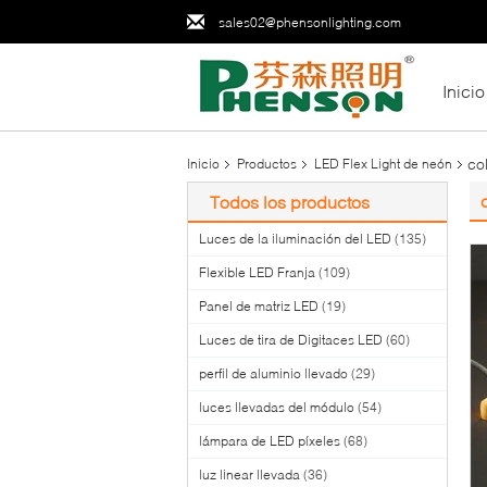
sales02@phensonlighting.com
Inicio
co
Inicio
Productos
LED Flex Light de neón
Todos los productos
Luces de la iluminación del LED
(135)
Flexible LED Franja
(109)
Panel de matriz LED
(19)
Luces de tira de Digitaces LED
(60)
perfil de aluminio llevado
(29)
luces llevadas del módulo
(54)
lámpara de LED píxeles
(68)
luz linear llevada
(36)