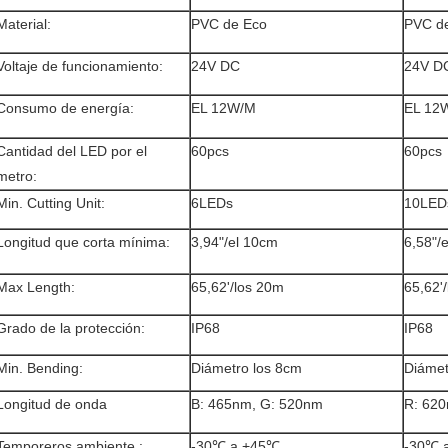
Material:
PVC de Eco
PVC d
Voltaje de funcionamiento:
24V DC
24V D
Consumo de energía:
EL 12W/M
EL 12
Cantidad del LED por el
60pcs
60pcs
metro:
Min. Cutting Unit:
6LEDs
10LED
Longitud que corta mínima:
3,94"/el 10cm
6,58"/
Max Length:
65,62'/los 20m
65,62'
Grado de la protección:
IP68
IP68
Min. Bending:
Diámetro los 8cm
Diámet
Longitud de onda
B: 465nm, G: 520nm
R: 620
Temporeros ambiente.:
-30℃ a +45℃
-30℃ 