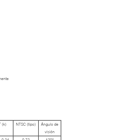
amente
 (k)
NTSC (tipo)
Ángulo de
visión
, 0,24
0,72
120°