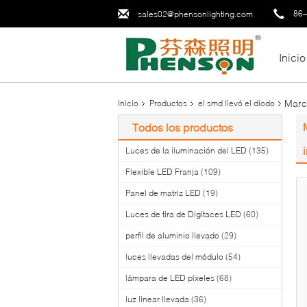
86-
sales02@phensonlighting.com
Inicio
Marco
Inicio
Productos
el smd llevó el diodo
Todos los productos
Luces de la iluminación del LED
(135)
Flexible LED Franja
(109)
Panel de matriz LED
(19)
Luces de tira de Digitaces LED
(60)
perfil de aluminio llevado
(29)
luces llevadas del módulo
(54)
lámpara de LED píxeles
(68)
luz linear llevada
(36)