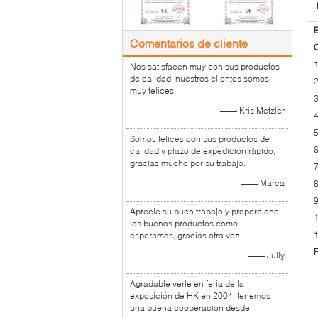
E
Comentarios de cliente
C
1
Nos satisfacen muy con sus productos
de calidad, nuestros clientes somos
2
muy felices.
3
—— Kris Metzler
4
5
Somos felices con sus productos de
6
calidad y plazo de expedición rápido,
gracias mucho por su trabajo.
7
—— Marca
8
Aprecie su buen trabajo y proporcione
1
los buenos productos como
1
esperamos, gracias otra vez.
—— Jully
Agradable verle en feria de la
exposición de HK en 2004, tenemos
una buena cooperación desde