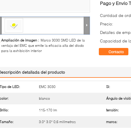
Pago y Envío 
Cantidad de ord
Precio:
Detalles de em
Ampliación de imagen :
Marco 3030 SMD LED de la
Capacidad de la
ventaja del EMC que emite la eficacia alta del diodo
para la exhibición interior
Contacto
Descripción detallada del producto
Tipo de LED:
EMC 3030
Si:
color:
blanco
Ángulo de visió
Brillo:
115-170 lm
tensión:
Tamaño:
3.0* 3.0* 0,6 milímetros
marca: