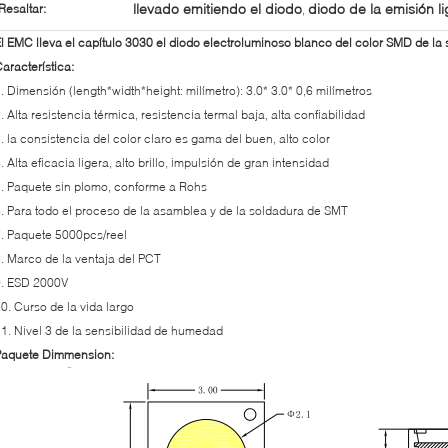
llevado emitiendo el diodo
diodo de la emisión l
Resaltar:
,
l EMC lleva el capítulo 3030 el diodo electroluminoso blanco del color SMD de la s
aracterística:
. Dimensión (length*width*height: milímetro): 3.0* 3.0* 0,6 milímetros
. Alta resistencia térmica, resistencia termal baja, alta confiabilidad
. la consistencia del color claro es gama del buen, alto color
. Alta eficacia ligera, alto brillo, impulsión de gran intensidad
. Paquete sin plomo, conforme a Rohs
. Para todo el proceso de la asamblea y de la soldadura de SMT
. Paquete 5000pcs/reel
. Marco de la ventaja del PCT
9. ESD 2000V
0. Curso de la vida largo
1. Nivel 3 de la sensibilidad de humedad
Paquete Dimmension: