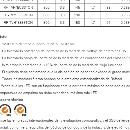
RF-TVH*EC33TCN
500
3,3
145
1,7
88
0,265
RF-TVY*EE33MCN
600
3,3
190
2
95
0,265
RF-TVH*EE33TCN
500
3,3
150
1,7
91
0,265
ota:
. 1/10 ciclo de trabajo, anchura de pulso 0.1ms.
. La tolerancia antedicha del permiso de la medida del voltaje delantero es 0.1V.
. La tolerancia abajo del permiso de la medida de los coordenadas del color es 0,
. la tolerancia antedicha el ±10% del permiso de la medida del flujo luminoso.
. El cuidado debe ser tomado que la disipación de poder no excede el grado máxi
. Todas las medidas fueron hechas bajo ambiente estandardizado de Refond.
.When que los LED son en funcionamiento la corriente máxima se debe decidir de
emperatura de empalme no debe exceder el máximo rate.LED
oporte técnico
ase las empresas internacionales de la evaluación comparativa y el SGS de tercer
ocial, conforme a requisitos del código de conducta de la industria de electrónica