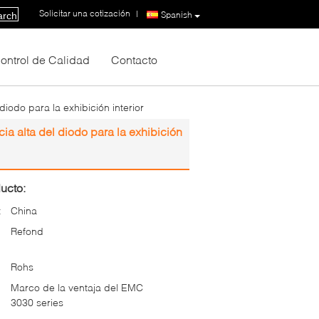
Solicitar una cotización
|
Spanish
arch
ontrol de Calidad
Contacto
iodo para la exhibición interior
a alta del diodo para la exhibición
ucto:
:
China
Refond
Rohs
Marco de la ventaja del EMC
3030 series