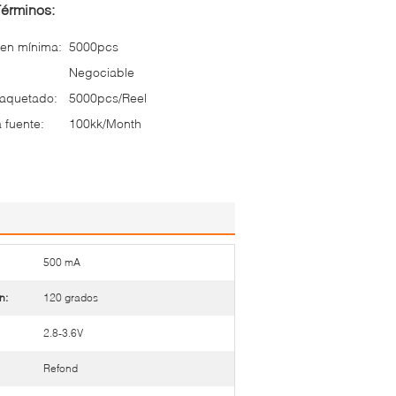
Términos:
en mínima:
5000pcs
Negociable
paquetado:
5000pcs/Reel
 fuente:
100kk/Month
500 mA
n:
120 grados
2.8-3.6V
Refond