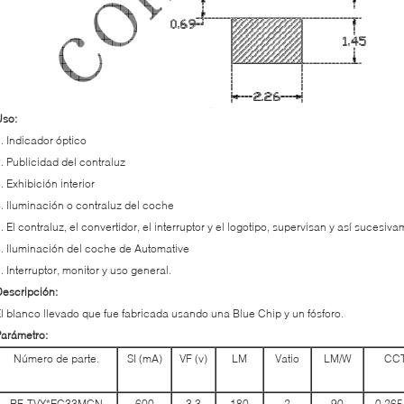
Uso:
. Indicador óptico
. Publicidad del contraluz
. Exhibición interior
. Iluminación o contraluz del coche
. El contraluz, el convertidor, el interruptor y el logotipo, supervisan y así sucesiv
. Iluminación del coche de Automative
. Interruptor, monitor y uso general.
escripción:
l blanco llevado que fue fabricada usando una Blue Chip y un fósforo.
arámetro:
Número de parte.
SI (mA)
VF (v)
LM
Vatio
LM/W
CCT
RF-TVY*EC33MCN
600
3,3
180
2
90
0,265