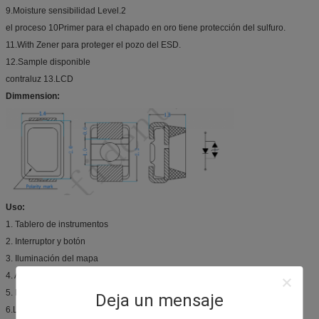
9.Moisture sensibilidad Level.2
el proceso 10Primer para el chapado en oro tiene protección del sulfuro.
11.With Zener para proteger el pozo del ESD.
12.Sample disponible
contraluz 13.LCD
Dimmension:
Uso:
1. Tablero de instrumentos
2. Interruptor y botón
3. Iluminación del mapa
4. Ambiente
5. Monitor
Deja un mensaje
6.LCD apoyan la iluminación