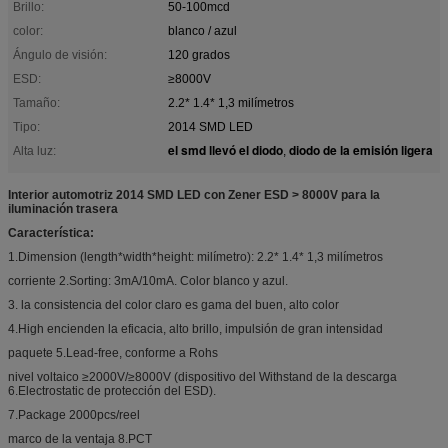
Brillo:
50-100mcd
color:
blanco / azul
Ángulo de visión:
120 grados
ESD:
≥8000V
Tamaño:
2.2* 1.4* 1,3 milímetros
Tipo:
2014 SMD LED
el smd llevó el diodo
diodo de la emisión ligera
Alta luz:
,
Interior automotriz 2014 SMD LED con Zener ESD > 8000V para la
iluminación trasera
Característica:
1.Dimension (length*width*height: milímetro): 2.2* 1.4* 1,3 milímetros
corriente 2.Sorting: 3mA/10mA. Color blanco y azul.
3. la consistencia del color claro es gama del buen, alto color
4.High encienden la eficacia, alto brillo, impulsión de gran intensidad
paquete 5.Lead-free, conforme a Rohs
nivel voltaico ≥2000V/≥8000V (dispositivo del Withstand de la descarga
6.Electrostatic de protección del ESD).
7.Package 2000pcs/reel
marco de la ventaja 8.PCT