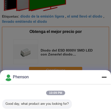
diodo de la emisión ligera
el smd llevó el diodo
Etiquetas:
,
,
llevado emitiendo el diodo
Obtenga el mejor precio por
Diodo del ESD 8000V SMD LED
con Zener/el diodo
electroluminoso para la
iluminación trasera
Continuar
Phenson
El smd llevó el diodo
Más
10:09 PM
Good day, what product are you looking for?