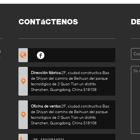
CR
LI
CONTáCTENOS
D
s
%
Dirección fábrica:
2F, ciudad constructiva Bao
de Shiyan del camino de Beihuan del parque
tecnológico de 2 Guan Tian un distrito
Shenzhen, Guangdong, China 518108
s
Oficina de ventas:
2F, ciudad constructiva Bao
de Shiyan del camino de Beihuan del parque
tecnológico de 2 Guan Tian un distrito
Shenzhen, Guangdong, China 518108
+86--13410844021