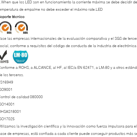
.When que los LED son en funcionamiento la corriente máxima se debe decidir de
emperatura de empalme no debe exceder el máximo rate.LED
oporte técnico
ase las empresas internacionales de la evaluación comparativa y el SGS de tercer
ocial, conforme a requisitos del código de conducta de la industria de electrónica
onforme a ROHS, a ALCANCE, al HF, al IEC/a EN 62471, a LM-80 y a otros estánda
e los terceros.
TS16949
ISO9001
ontrol de calidad 080000
ISO14001
OHSAS18001
ISO17025
tilizamos la investigación científica y la innovación como fuerza impulsora para el
ase de empresas, está confiada a cada cliente puede conseguir productos más s