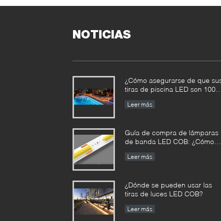
NOTICIAS
¿Cómo asegurarse de que su
tiras de piscina LED son 100
seguras?
Leer más
Guía de compra de lámparas
de banda LED COB: ¿Cómo
distinguir entre buenas y mala
Leer más
bandas de LED COB?
¿Dónde se pueden usar las
tiras de luces LED COB?
Leer más