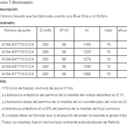
luces 7.Illumination
escripción:
l blanco llevado que fue fabricada usando una Blue Chip y un fósforo.
arámetro:
Número de parte.
Si (mA)
VF (V)
lm
Vatio
efica
A13A-W2*T1012-C4
280
36
1165
10
A13A-W3*T1012-C4
280
36
1220
10
A13A-W4*T1012-C4
280
36
1275
10
A13A-W5*T1012-C4
280
36
1330
10
A13A-W7*T1012-C4
280
36
1385
10
ota:
. 1/10 ciclo de trabajo, anchura de pulso 0.1ms.
. La tolerancia antedicha del permiso de la medida del voltaje delantero es 0.1V.
. La tolerancia abajo del permiso de la medida de los coordenadas del color es 0,
. la tolerancia antedicha el ±10% del permiso de la medida del flujo luminoso.
. El cuidado debe ser tomado que la disipación de poder no excede el grado máxi
. Todas las medidas fueron hechas bajo ambiente estandardizado de Refond.