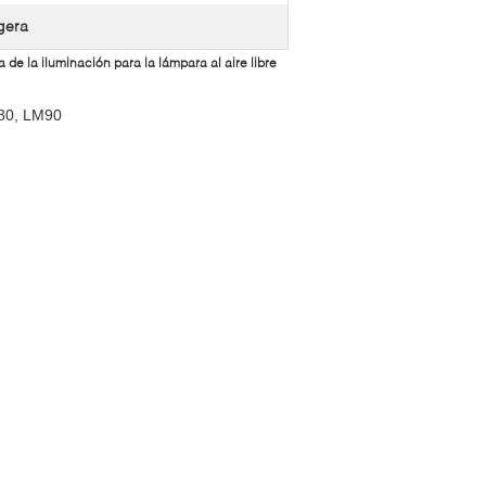
igera
e la iluminación para la lámpara al aire libre
 -80, LM90