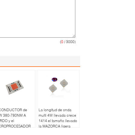
(
0
/ 3000)
 CONDUCTOR de
La longitud de onda
W 380-780NM A
multi 4W llevada crece
RDO y el
1414 el tamaño llevado
CROPROCESADOR
la MAZORCA ligera
BORDO EL LED
14*14m m del