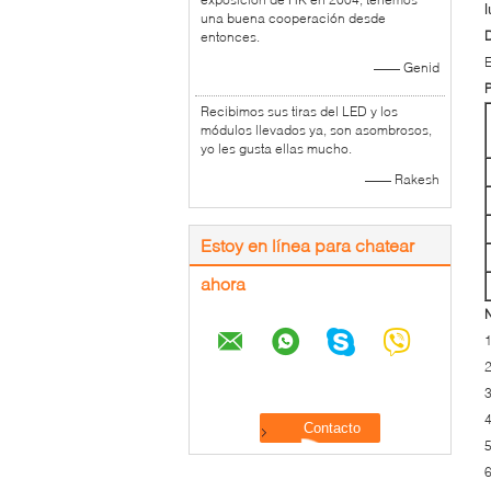
una buena cooperación desde
D
entonces.
E
—— Genid
P
Recibimos sus tiras del LED y los
módulos llevados ya, son asombrosos,
yo les gusta ellas mucho.
—— Rakesh
Estoy en línea para chatear
ahora
N
1
2
3
4
5
6