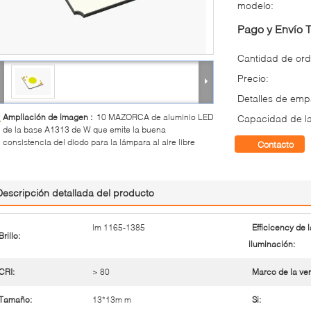
modelo:
Pago y Envío 
Cantidad de ord
Precio:
Detalles de em
Ampliación de imagen :
10 MAZORCA de aluminio LED
Capacidad de la
de la base A1313 de W que emite la buena
consistencia del diodo para la lámpara al aire libre
Contacto
Descripción detallada del producto
lm 1165-1385
Efficicency de l
Brillo:
iluminación:
CRI:
> 80
Marco de la ven
Tamaño:
13*13m m
Si: