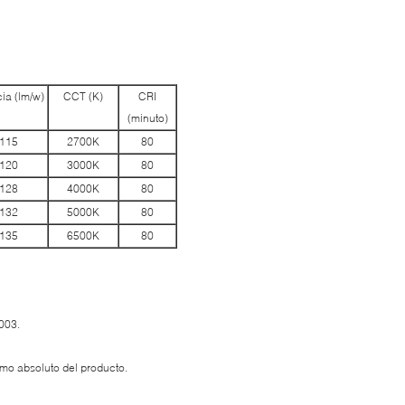
cia (lm/w)
CCT (K)
CRI
(minuto)
115
2700K
80
120
3000K
80
128
4000K
80
132
5000K
80
135
6500K
80
003.
mo absoluto del producto.