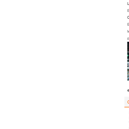
L
E
C
E
t
p