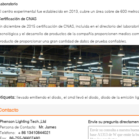
aboratorio
l centro experimental fue establecido en 2013, cubre un área sobre de 600 metr
ertificación de CNAS
n diciembre de 2015 certificación de CNAS, incluida en el directorio del laborator
ecnológica y el desarrollo de productos de la compañía proporcionen medios compl
roducto de proporcionar una gran cantidad de datos de prueba confiables.
,
,
etiqueta:
llevado emitiendo el diodo
el smd llevó el diodo
diodo de la emisión li
Contacto
Phenson Lighting Tech.,Ltd
Envíe su pregunta directamen
Persona de Contacto:
Mr. James
Teléfono:
+ 86 13410844021
Fax:
86-755-36607480