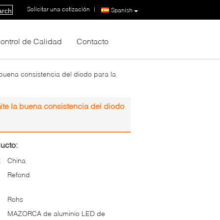
Solicitar una cotización
|
Spanish
arch
ontrol de Calidad
Contacto
uena consistencia del diodo para la
e la buena consistencia del diodo
ucto:
:
China
Refond
Rohs
MAZORCA de aluminio LED de