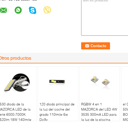
Otros productos
530 diodo de la
120 diodo principal de
RGBW 4 en 1
el
AZORCA LED de la
la luz del coche del
MAZORCA del LED 4W
50
erie 6000-7000K
grado 110lm/w 6w
3535 300mA LED para
BO
520lm 18W 140lm/w
Dc9v
la luz de la piscina
MI
A 