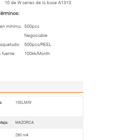
10 de W series de la base A1313
Términos:
en mínima:
500pcs
Negociable
paquetado:
500pcs/REEL
 fuente:
100kk/Month
a
135LM/W
taja:
MAZORCA
280 mA