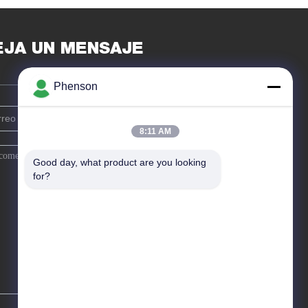
ECEN LA MAZORCA
microprocesador
GERA
450nm
EJA UN MENSAJE
Phenson
8:11 AM
Good day, what product are you looking 
for?