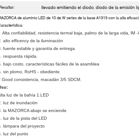
llevado emitiendo el diodo
diodo de la emisión l
Resaltar:
,
AZORCA de aluminio LED de 10 de W series de la base A1313 con la alta eficacia d
aracterística:
Alta confiabilidad, resistencia termal baja, palmo de la larga vida, lM
1.
. alto efficency de la iluminación
3. fuente estable y garantía de entrega.
4. respuesta rápida.
5. bajo costo, características fáciles de la asamblea
6. sin plomo, RoHS - obediente.
7.Good consistencia, macadán 3/5 SDCM.
Uso:
alta luz de la bahía 1.LED
2. luz de inundación
3. la MAZORCA abajo se enciende
4. luz de la pista del LED
5. lámpara del proyecto
6. luz del punto