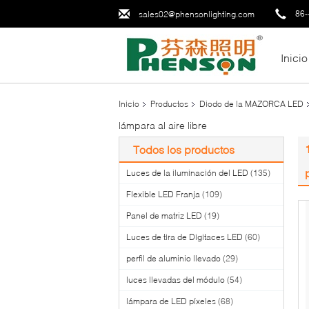
86-
sales02@phensonlighting.com
Inicio
Inicio
Productos
Diodo de la MAZORCA LED
lámpara al aire libre
Todos los productos
Luces de la iluminación del LED
(135)
Flexible LED Franja
(109)
Panel de matriz LED
(19)
Luces de tira de Digitaces LED
(60)
perfil de aluminio llevado
(29)
luces llevadas del módulo
(54)
lámpara de LED píxeles
(68)