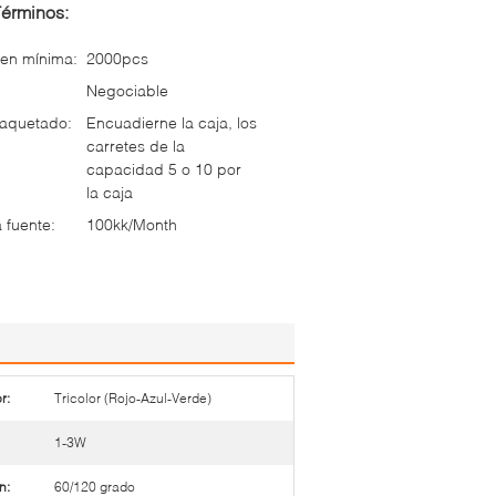
Términos:
en mínima:
2000pcs
Negociable
paquetado:
Encuadierne la caja, los
carretes de la
capacidad 5 o 10 por
la caja
 fuente:
100kk/Month
r:
Tricolor (Rojo-Azul-Verde)
1-3W
n:
60/120 grado