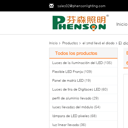
sales02@phensonlighting.com
Inicio
El d
Inicio
Productos
el smd llevó el diodo
Todos los productos
Luces de la iluminación del LED
(135)
Flexible LED Franja
(109)
Panel de matriz LED
(19)
Luces de tira de Digitaces LED
(60)
perfil de aluminio llevado
(29)
luces llevadas del módulo
(54)
lámpara de LED píxeles
(68)
luz linear llevada
(36)