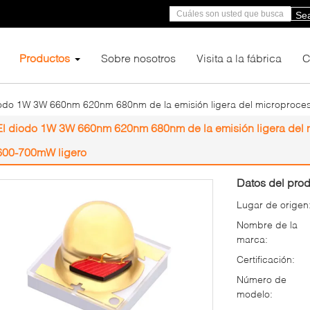
Se
Productos
Sobre nosotros
Visita a la fábrica
C
iodo 1W 3W 660nm 620nm 680nm de la emisión ligera del microproce
El diodo 1W 3W 660nm 620nm 680nm de la emisión ligera del 
600-700mW ligero
Datos del prod
Lugar de origen
Nombre de la
marca:
Certificación:
Número de
modelo: