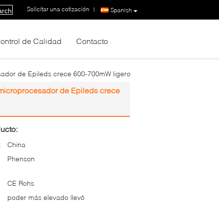
Solicitar una cotización
|
Spanish
arch
ontrol de Calidad
Contacto
sador de Epileds crece 600-700mW ligero
microprocesador de Epileds crece
ucto:
:
China
Phenson
CE Rohs
poder más elevado llevó