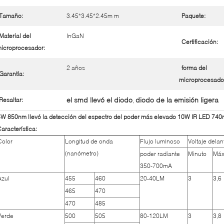
Tamaño:
3.45*3.45*2.45m m
Paquete:
Material del
InGaN
Certificación:
icroprocesador:
2 años
forma del
Garantía:
microprocesado
el smd llevó el diodo
diodo de la emisión ligera
Resaltar:
,
5W 850nm llevó la detección del espectro del poder más elevado 10W IR LED 7
aracterística:
Color
Longitud de onda
Flujo luminoso
Voltaje delan
(nanómetro)
poder radiante
Minuto
Máx
350-700mA
Azul
455
460
20-40LM
3
3,6
465
470
470
485
Verde
500
505
80-120LM
3
3,8