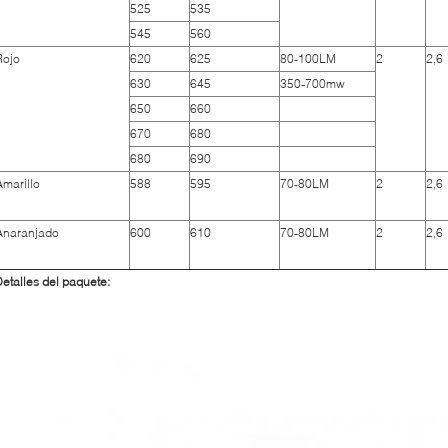
525
535
545
560
Rojo
620
625
80-100LM
2
2,6
630
645
350-700mw
650
660
670
680
680
690
Amarillo
588
595
70-80LM
2
2,6
Anaranjado
600
610
70-80LM
2
2,6
etalles del paquete: