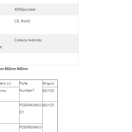
4000pcs/reel
CE, RoHS
Cabeza redonda
r:
40nm 850nm 940nm
tero (v)
Parte
Ángulo
Number7
imo
60/120
PS35R4XXKO-
60/120
D1
PS35R5XXKO-