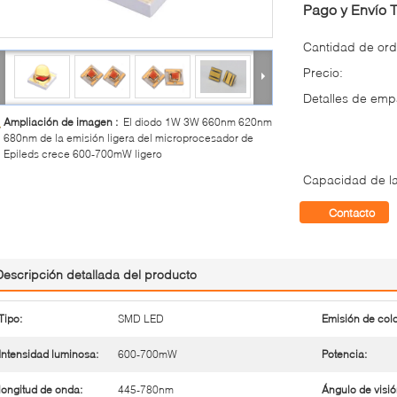
Pago y Envío 
Cantidad de ord
Precio:
Detalles de em
Ampliación de imagen :
El diodo 1W 3W 660nm 620nm
680nm de la emisión ligera del microprocesador de
Epileds crece 600-700mW ligero
Capacidad de la
Contacto
Descripción detallada del producto
Tipo:
SMD LED
Emisión de colo
Intensidad luminosa:
600-700mW
Potencia:
longitud de onda:
445-780nm
Ángulo de visió